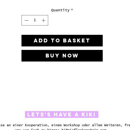
In handgefertigtem Stahlrahmen + 100 Euro
Quantity
*
ADD TO BASKET
Buy Now
LETS'S HAVE A KIKI
sse an einer Kooperation, einem Workshop oder allem Weiteren, fr