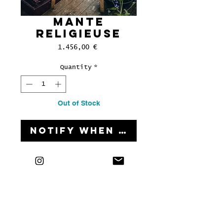
Mante
religieuse
Price
1.456,00 €
Quantity
*
Out of Stock
Notify When Available
83 x 125 cm
Acryl auf Holz
Alle Preise ohne 7 %
Mehrwertsteuer
In handgefertigtem
Stahlrahmen + 150 Euro