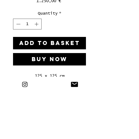
Price
1.250,00 €
Quantity
*
ADD TO BASKET
Buy Now
125 x 125 cm
Acryl auf Holz, 2023
In handgefertigtem
Stahlrahmen + 100 Euro
LETS'S HAVE A KIKI
Bei Interesse an einer Kooperation, einem Workshop
oder allem Weiteren, freuen wir uns von Euch zu