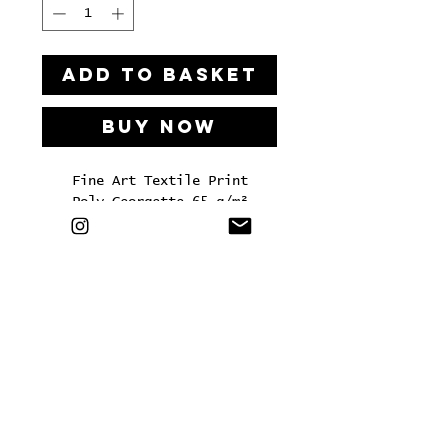
ADD TO BASKET
Buy Now
Fine Art Textile Print
Poly Georgette 65 g/m²
60 x 60 cm
Printed in an edition of 50
LETS'S HAVE A KIKI
Bei Interesse an einer Kooperation, einem Workshop
oder allem Weiteren, freuen wir uns von Euch zu
hören:
hi@piafleckenstein.com.
​Fotos: Mario Schmitt & Antje Huck